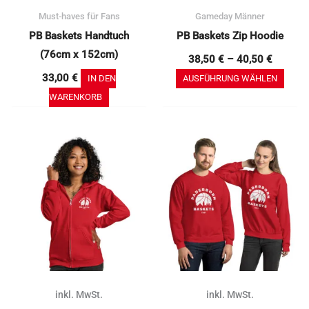
der
Must-haves für Fans
Gameday Männer
Prod
PB Baskets Handtuch
PB Baskets Zip Hoodie
gewä
(76cm x 152cm)
werd
38,50
€
–
40,50
€
33,00
€
IN DEN
AUSFÜHRUNG WÄHLEN
WARENKORB
Dieses
Dies
Produkt
Prod
weist
weis
mehrere
mehr
Varianten
Vari
auf.
auf.
Die
Die
Optionen
Opti
können
könn
inkl. MwSt.
inkl. MwSt.