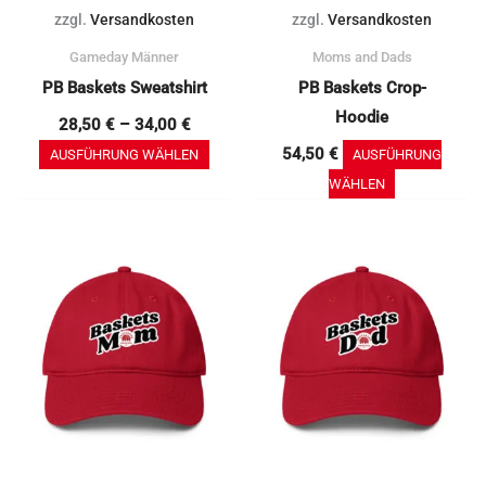
auf
auf
zzgl.
Versandkosten
zzgl.
Versandkosten
der
der
Gameday Männer
Moms and Dads
Produktseite
Produktseit
PB Baskets Sweatshirt
PB Baskets Crop-
gewählt
gewählt
Hoodie
werden
werden
28,50
€
–
34,00
€
54,50
€
AUSFÜHRUNG WÄHLEN
AUSFÜHRUNG
WÄHLEN