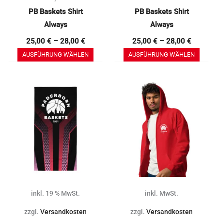
PB Baskets Shirt
PB Baskets Shirt
gewählt
gewä
Always
Always
werden
werd
25,00
€
–
28,00
€
25,00
€
–
28,00
€
AUSFÜHRUNG WÄHLEN
AUSFÜHRUNG WÄHLEN
Dies
Prod
weis
mehr
Vari
auf.
Die
Opti
könn
inkl. 19 % MwSt.
inkl. MwSt.
auf
zzgl.
Versandkosten
zzgl.
Versandkosten