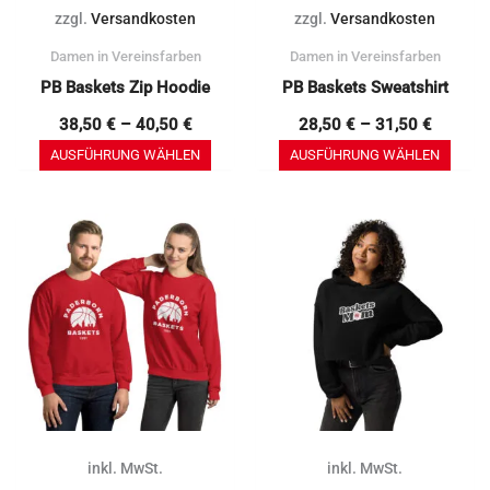
auf
auf
zzgl.
Versandkosten
zzgl.
Versandkosten
der
der
Damen in Vereinsfarben
Damen in Vereinsfarben
Produktseite
Prod
PB Baskets Zip Hoodie
PB Baskets Sweatshirt
gewählt
gewä
werden
werd
38,50
€
–
40,50
€
28,50
€
–
31,50
€
AUSFÜHRUNG WÄHLEN
AUSFÜHRUNG WÄHLEN
Dieses
Dieses
Produkt
Produkt
weist
weist
mehrere
mehrere
Varianten
Varianten
auf.
auf.
Die
Die
Optionen
Optionen
können
können
inkl. MwSt.
inkl. MwSt.