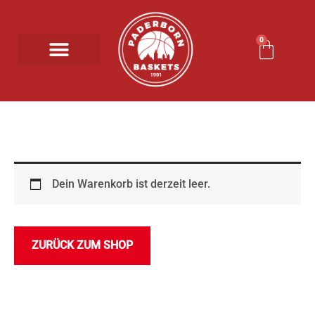
Zum
Inhalt
0
Waren
springen
Dein Warenkorb ist derzeit leer.
ZURÜCK ZUM SHOP