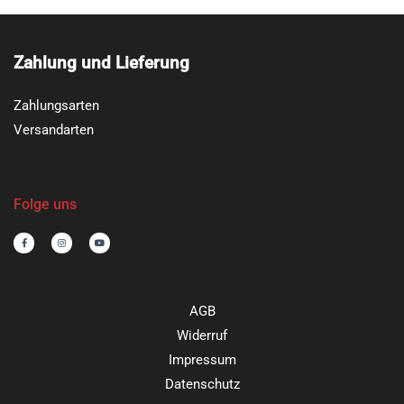
Zahlung und Lieferung
Zahlungsarten
Versandarten
Folge uns
F
I
Y
a
n
o
c
s
u
e
t
t
b
a
u
o
g
b
o
r
e
k
a
-
m
AGB
f
Widerruf
Impressum
Datenschutz