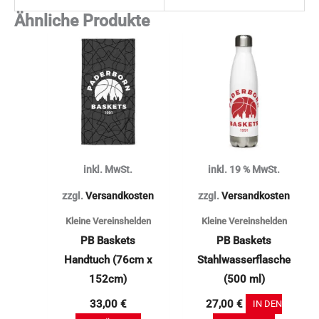
Ähnliche Produkte
Dieses
Produkt
weist
mehrere
Varianten
auf.
Die
inkl. MwSt.
inkl. 19 % MwSt.
Optionen
können
zzgl.
Versandkosten
zzgl.
Versandkosten
auf
Kleine Vereinshelden
Kleine Vereinshelden
der
PB Baskets
PB Baskets
Produktseite
Handtuch (76cm x
Stahlwasserflasche
gewählt
152cm)
(500 ml)
werden
33,00
€
27,00
€
IN DEN