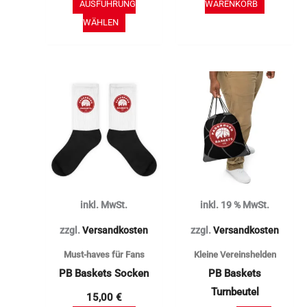
AUSFÜHRUNG
WARENKORB
WÄHLEN
Dieses
Produkt
weist
mehrere
Varianten
auf.
Die
inkl. MwSt.
inkl. 19 % MwSt.
Optionen
können
zzgl.
Versandkosten
zzgl.
Versandkosten
auf
Must-haves für Fans
Kleine Vereinshelden
der
PB Baskets Socken
PB Baskets
Produktseite
Turnbeutel
15,00
€
gewählt