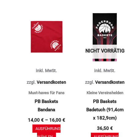
Dieses
Dieses
Produkt
Produkt
weist
weist
mehrere
mehrere
Varianten
Varianten
NICHT VORRÄTIG
auf.
auf.
Die
Die
inkl. MwSt.
inkl. MwSt.
Optionen
Optionen
können
können
zzgl.
Versandkosten
zzgl.
Versandkosten
auf
auf
Must-haves für Fans
Kleine Vereinshelden
der
der
PB Baskets
PB Baskets
Produktseite
Produktse
Bandana
Badetuch (91,4cm
gewählt
gewählt
x 182,9cm)
14,00
€
–
16,00
€
werden
werden
36,50
€
AUSFÜHRUNG
WÄHLEN
AUSFÜHRUNG