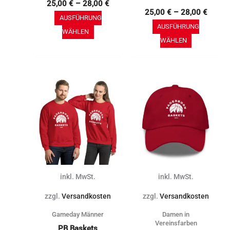
25,00
€
–
28,00
€
werden
werden
25,00
€
–
28,00
€
AUSFÜHRUNG
AUSFÜHRUNG
WÄHLEN
WÄHLEN
Dieses
Dieses
Produkt
Produkt
weist
weist
mehrere
mehrere
Varianten
Varianten
auf.
auf.
Die
Die
inkl. MwSt.
inkl. MwSt.
Optionen
Optionen
können
können
zzgl.
Versandkosten
zzgl.
Versandkosten
auf
auf
Gameday Männer
Damen in
der
der
Vereinsfarben
PB Baskets