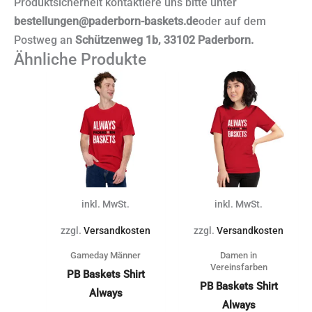
Produktsicherheit kontaktiere uns bitte unter
bestellungen@paderborn-baskets.de
oder auf dem
Postweg an
Schützenweg 1b, 33102 Paderborn.
Ähnliche Produkte
Dieses
Dieses
Produkt
Produkt
weist
weist
mehrere
mehrere
Varianten
Varianten
auf.
auf.
Die
Die
inkl. MwSt.
inkl. MwSt.
Optionen
Optionen
können
können
zzgl.
Versandkosten
zzgl.
Versandkosten
auf
auf
Gameday Männer
Damen in
der
der
Vereinsfarben
PB Baskets Shirt
Produktseite
Produktse
PB Baskets Shirt
Always
gewählt
gewählt
Always