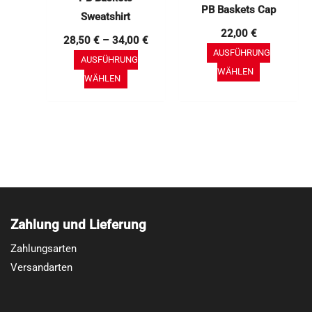
Produktseite
Produktse
PB Baskets Cap
Sweatshirt
gewählt
gewählt
22,00
€
28,50
€
–
34,00
€
werden
werden
AUSFÜHRUNG
AUSFÜHRUNG
WÄHLEN
WÄHLEN
Zahlung und Lieferung
Zahlungsarten
Versandarten