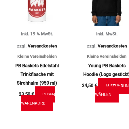
Vari
auf.
Die
Opti
inkl. 19 % MwSt.
inkl. MwSt.
könn
auf
zzgl.
Versandkosten
zzgl.
Versandkosten
der
Kleine Vereinshelden
Kleine Vereinshelden
ite
Prod
PB Baskets Edelstahl
Young PB Baskets
gewä
Trinkflasche mit
Hoodie (Logo gestickt
werd
Strohhalm (950 ml)
34,50
€
AUSFÜHRU
23,50
€
IN DEN
WÄHLEN
WARENKORB