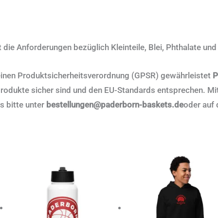
t die Anforderungen bezüglich Kleinteile, Blei, Phthalate un
inen Produktsicherheitsverordnung (GPSR) gewährleistet
P
rodukte sicher sind und den EU-Standards entsprechen. Mi
s bitte unter
bestellungen@paderborn-baskets.de
oder auf
Dies
Prod
weis
mehr