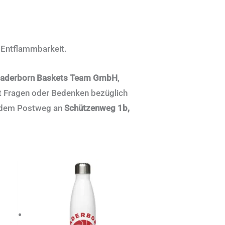
d Entflammbarkeit.
aderborn Baskets Team GmbH
,
t Fragen oder Bedenken bezüglich
 dem Postweg an
Schützenweg 1b,
es
ukt
t
ere