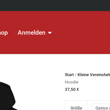
hop
Anmelden
Young
Start
/
Kleine Vereinshe
PB
Hoodie
Baskets
37,50
€
Organic-
Hoodie
Größe