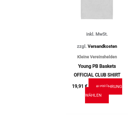
Varianten
auf.
Die
Optionen
inkl. MwSt.
können
auf
zzgl.
Versandkosten
der
Kleine Vereinshelden
Produktse
Young PB Baskets
gewählt
OFFICIAL CLUB SHIRT
werden
19,91
€
AUSFÜHRUNG
WÄHLEN