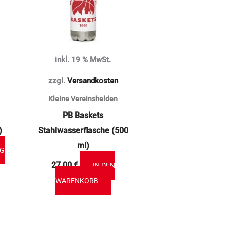
anten
onen
inkl. 19 % MwSt.
en
zzgl.
Versandkosten
Kleine Vereinshelden
uktseite
PB Baskets
hlt
)
Stahlwasserflasche (500
en
ml)
NG
27,00
€
IN DEN
WARENKORB