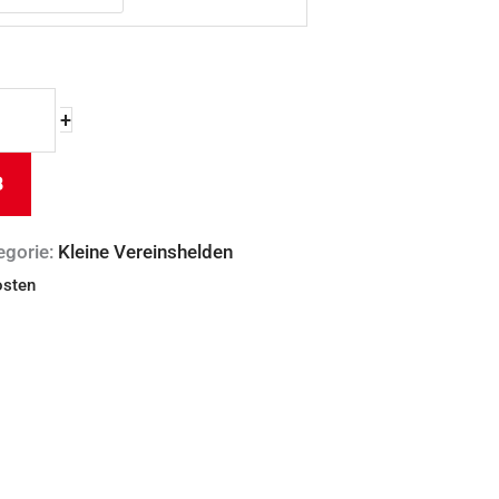
+
B
egorie:
Kleine Vereinshelden
osten