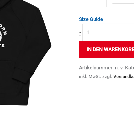
Menge
Size Guide
-
IN DEN WARENKOR
Artikelnummer:
n. v.
Kat
inkl. MwSt.
zzgl.
Versandk