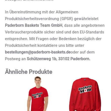
In Übereinstimmung mit der Allgemeinen
Produktsicherheitsverordnung (GPSR) gewährleistet
Paderborn Baskets Team GmbH
, dass alle angebotenen
Verbraucherprodukte sicher sind und den EU-Standards
entsprechen. Mit Fragen oder Bedenken bezüglich der
Produktsicherheit kontaktiere uns bitte unter
bestellungen@paderborn-baskets.de
oder auf dem
Postweg an
Schützenweg 1b, 33102 Paderborn.
Ähnliche Produkte
Dieses
Dieses
Produkt
Produkt
weist
weist
mehrere
mehrere
Varianten
Varianten