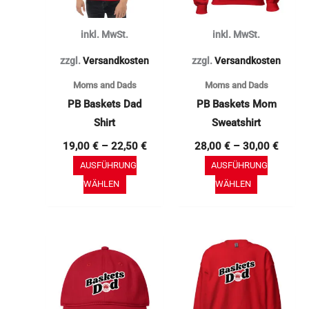
auf.
auf.
Die
Die
inkl. MwSt.
inkl. MwSt.
Optionen
Optionen
können
können
zzgl.
Versandkosten
zzgl.
Versandkosten
auf
auf
Moms and Dads
Moms and Dads
der
der
PB Baskets Dad
PB Baskets Mom
Produktseite
Produktse
Shirt
Sweatshirt
gewählt
gewählt
19,00
€
–
22,50
€
28,00
€
–
30,00
€
werden
werden
AUSFÜHRUNG
AUSFÜHRUNG
WÄHLEN
WÄHLEN
Dieses
Produkt
weist
mehrere