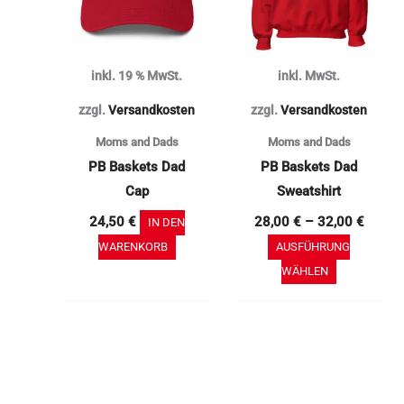
Varianten
auf.
Die
inkl. 19 % MwSt.
inkl. MwSt.
Optionen
können
zzgl.
Versandkosten
zzgl.
Versandkosten
auf
Moms and Dads
Moms and Dads
der
PB Baskets Dad
PB Baskets Dad
Produktse
Cap
Sweatshirt
gewählt
24,50
€
28,00
€
–
32,00
€
IN DEN
werden
WARENKORB
AUSFÜHRUNG
WÄHLEN