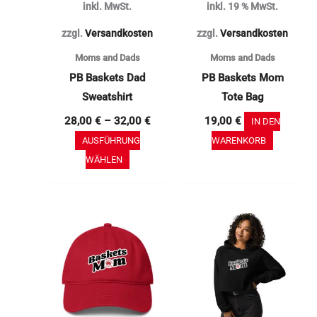
inkl. MwSt.
inkl. 19 % MwSt.
Optionen
können
zzgl.
Versandkosten
zzgl.
Versandkosten
auf
Moms and Dads
Moms and Dads
der
PB Baskets Dad
PB Baskets Mom
Produktseite
Sweatshirt
Tote Bag
gewählt
28,00
€
–
32,00
€
19,00
€
IN DEN
werden
AUSFÜHRUNG
WARENKORB
WÄHLEN
Dieses
Produkt
weist
mehrere
Varianten
auf.