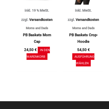
Die
inkl. 19 % MwSt.
inkl. MwSt.
Optionen
können
zzgl.
Versandkosten
zzgl.
Versandkosten
auf
Moms and Dads
Moms and Dads
der
PB Baskets Mom
PB Baskets Crop-
Produktse
Cap
Hoodie
gewählt
24,50
€
54,50
€
IN DEN
werden
WARENKORB
AUSFÜHRUNG
WÄHLEN