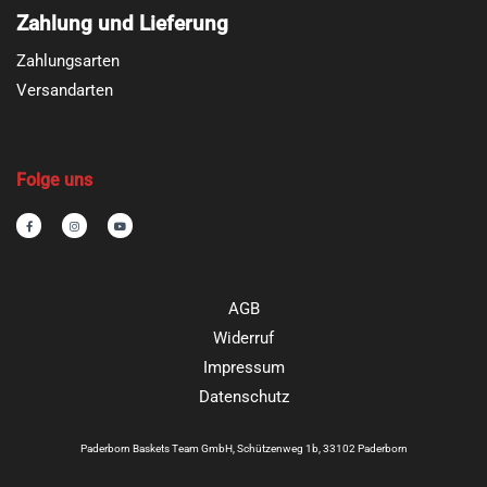
Zahlung und Lieferung
Zahlungsarten
Versandarten
Folge uns
F
I
Y
a
n
o
c
s
u
e
t
t
b
a
u
o
g
b
o
r
e
k
a
-
m
AGB
f
Widerruf
Impressum
Datenschutz
Paderborn Baskets Team GmbH, Schützenweg 1b, 33102 Paderborn