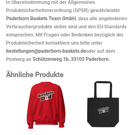
In Übereinstimmung mit der Allgemeinen
Produktsicherheitsverordnung (GPSR) gewährleistet
Paderborn Baskets Team GmbH
, dass alle angebotenen
Verbraucherprodukte sicher sind und den EU-Standards
entsprechen. Mit Fragen oder Bedenken bezüglich der
Produktsicherheit kontaktiere uns bitte unter
bestellungen@paderborn-baskets.de
oder auf dem
Postweg an
Schützenweg 1b, 33102 Paderborn.
Ähnliche Produkte
Dieses
Produkt
weist
mehrere
Varianten
auf.
Die