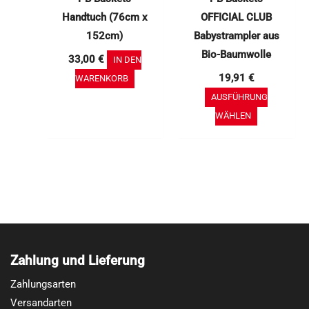
Produktse
Handtuch (76cm x
OFFICIAL CLUB
gewählt
152cm)
Babystrampler aus
werden
Bio-Baumwolle
33,00
€
IN DEN
19,91
€
WARENKORB
AUSFÜHRUNG
WÄHLEN
Zahlung und Lieferung
Zahlungsarten
Versandarten