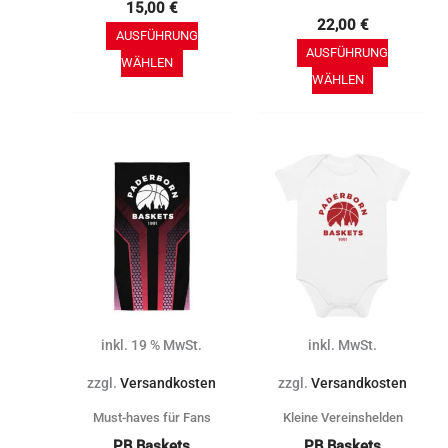
15,00
€
gewählt
gewählt
22,00
€
AUSFÜHRUNG
werden
werden
AUSFÜHRUNG
WÄHLEN
WÄHLEN
Dieses
Produkt
weist
mehrere
Varianten
auf.
Die
inkl. 19 % MwSt.
inkl. MwSt.
Optionen
können
zzgl.
Versandkosten
zzgl.
Versandkosten
auf
Must-haves für Fans
Kleine Vereinshelden
der
PB Baskets
PB Baskets