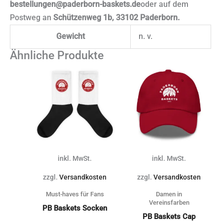
bestellungen@paderborn-baskets.de
oder auf dem
Postweg an
Schützenweg 1b, 33102 Paderborn.
Gewicht
n. v.
Ähnliche Produkte
Dieses
Dieses
Produkt
Produkt
weist
weist
mehrere
mehrere
Varianten
Varianten
auf.
auf.
Die
Die
inkl. MwSt.
inkl. MwSt.
Optionen
Optionen
können
können
zzgl.
Versandkosten
zzgl.
Versandkosten
auf
auf
Must-haves für Fans
Damen in
der
der
Vereinsfarben
PB Baskets Socken
Produktseite
Produktse
PB Baskets Cap