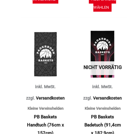
WÄHLEN
Dieses
Dieses
Produkt
Produkt
weist
weist
mehrere
mehrere
Varianten
Varianten
NICHT VORRÄTIG
auf.
auf.
Die
Die
inkl. MwSt.
inkl. MwSt.
Optionen
Optionen
können
können
zzgl.
Versandkosten
zzgl.
Versandkosten
auf
auf
Kleine Vereinshelden
Kleine Vereinshelden
der
der
PB Baskets
PB Baskets
Produktseite
Produktse
Handtuch (76cm x
Badetuch (91,4cm
gewählt
gewählt
152cm)
x 182,9cm)