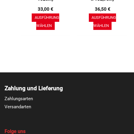
werden
werden
33,00
€
36,50
€
AUSFÜHRUNG
AUSFÜHRUNG
WÄHLEN
WÄHLEN
Zahlung und Lieferung
Zahlungsarten
Versandarten
Folge uns