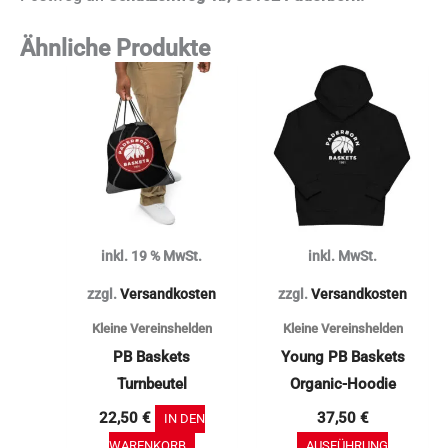
Ähnliche Produkte
Dieses
Produkt
weist
mehrere
Varianten
auf.
Die
inkl. 19 % MwSt.
inkl. MwSt.
Optionen
können
zzgl.
Versandkosten
zzgl.
Versandkosten
auf
Kleine Vereinshelden
Kleine Vereinshelden
der
PB Baskets
Young PB Baskets
Produktse
Turnbeutel
Organic-Hoodie
gewählt
22,50
€
37,50
€
IN DEN
werden
WARENKORB
AUSFÜHRUNG